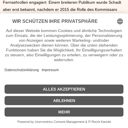
Fernsehrollen engagiert. Einem breiteren Publikum wurde Schadt
aber erst bekannt, nachdem er 2015 die Rolle des Kommissars
Sebastian Fleischer im Franken-Tatort übernahm. Im gleichen Jahr
begann der Schauspieler eine Ausbildung zum
psychotherapeutischen Heilpraktiker.
Andreas Leopold Schadt Seiten, Kurzbio, Familie, verheiratet,
Herkunft etc.
n.n.v. - Die offizielle Andreas Leopold Schadt Homepage /
Facebook / X / Instagram Seite
Movies Andreas Leopold Schadt Filme
| © 2013–2023 was-war-wann.de. Alle Rechte vorbehalten. |
|
Impressum
| Kurzbio | Vita | Herkunft |