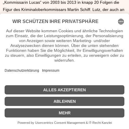
„Kommissarin Lucas“ von 2003 bis 2013 in knapp 20 Folgen die
Figur des Kriminaloberkommissars Martin Schiff. Lutz, der auch an
diversen Theaterbühnen (Theater am Turm, Theater in der
Josefstadt und andere) engagiert war, ist zudem als Komponist und
als Pianist tätig. Im Rahmen seiner Karriere als Musiker hat er sich
intensiv mit dem Werk und dem Leben von
Wolfgang Amadeus
Mozart
auseinandergesetzt. Er lebt in seiner Geburtsstadt.
Alexander Lutz Seiten, Kurzbio, Familie, verheiratet, Herkunft etc.
n.n.v. - Die offizielle Alexander Lutz Homepage / Facebook / X /
Instagram Seite
Movies Alexander Lutz Filme
| © 2013–2023 was-war-wann.de. Alle Rechte vorbehalten. |
|
Impressum
| Kurzbio | Vita | Herkunft |