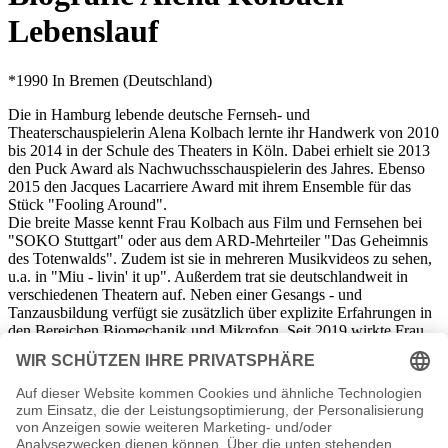
Lebenslauf
*1990 In Bremen (Deutschland)
Die in Hamburg lebende deutsche Fernseh- und
Theaterschauspielerin Alena Kolbach lernte ihr Handwerk von 2010
bis 2014 in der Schule des Theaters in Köln. Dabei erhielt sie 2013
den Puck Award als Nachwuchsschauspielerin des Jahres. Ebenso
2015 den Jacques Lacarriere Award mit ihrem Ensemble für das
Stück "Fooling Around".
Die breite Masse kennt Frau Kolbach aus Film und Fernsehen bei
"SOKO Stuttgart" oder aus dem ARD-Mehrteiler "Das Geheimnis
des Totenwalds". Zudem ist sie in mehreren Musikvideos zu sehen,
u.a. in "Miu - livin' it up". Außerdem trat sie deutschlandweit in
verschiedenen Theatern auf. Neben einer Gesangs - und
Tanzausbildung verfügt sie zusätzlich über explizite Erfahrungen in
den Bereichen Biomechanik und Mikrofon. Seit 2019 wirkte Frau
Kolbach als Assistenz der Regie in diversen Filmen hinter der
Kamera mit. Neben der Schauspielerei arbeitete sie als
Synchronsprecherin und als Erzählerin.
Zu ihrem Privatleben hält sie sich sehr bedeckt. Soweit bekannt ist,
hat sie keine Kinder und ist nicht verheiratet.