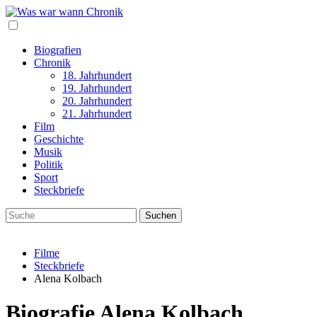
Biografien
Chronik
18. Jahrhundert
19. Jahrhundert
20. Jahrhundert
21. Jahrhundert
Film
Geschichte
Musik
Politik
Sport
Steckbriefe
Filme
Steckbriefe
Alena Kolbach
Biografie Alena Kolbach