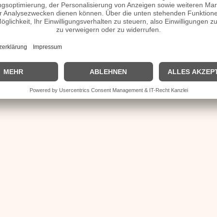
| © 2013–2026 was-war-wann.de. Alle Rechte vorbehalten. |
|
Impressum
| Kurbio deutsch | Kurzbiografie |