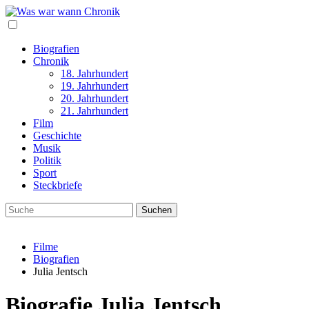
Biografien
Chronik
18. Jahrhundert
19. Jahrhundert
20. Jahrhundert
21. Jahrhundert
Film
Geschichte
Musik
Politik
Sport
Steckbriefe
Filme
Biografien
Julia Jentsch
Biografie Julia Jentsch