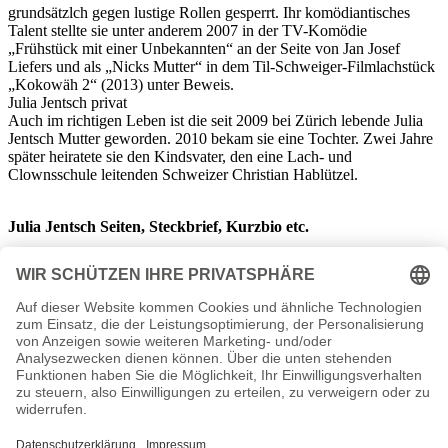
grundsätzlch gegen lustige Rollen gesperrt. Ihr komödiantisches
Talent stellte sie unter anderem 2007 in der TV-Komödie
„Frühstück mit einer Unbekannten“ an der Seite von Jan Josef
Liefers und als „Nicks Mutter“ in dem Til-Schweiger-Filmlachstück
„Kokowäh 2“ (2013) unter Beweis.
Julia Jentsch privat
Auch im richtigen Leben ist die seit 2009 bei Zürich lebende Julia
Jentsch Mutter geworden. 2010 bekam sie eine Tochter. Zwei Jahre
später heiratete sie den Kindsvater, den eine Lach- und
Clownsschule leitenden Schweizer Christian Hablützel.
Julia Jentsch Seiten, Steckbrief, Kurzbio etc.
Autogramm Julia Jentsch Autogrammadresse
Movies Julia Jentsch Filme
2009 - Sechzehn
2009 - Rosa Roth - Das Mädchen aus Sumy
2010 - Im Angesicht des Verbrechens
2010 - Topper gibt nicht auf
2010 - Krankheit der Jugend
2010 - Ein Fall für zwei - Leichen im Keller
2011 - Kriegerin
2011 - Davon willst Du nichts wissen