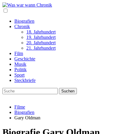
Biografien
Chronik
18. Jahrhundert
19. Jahrhundert
20. Jahrhundert
21. Jahrhundert
Film
Geschichte
Musik
Politik
Sport
Steckbriefe
Filme
Biografien
Gary Oldman
Biografie Gary Oldman