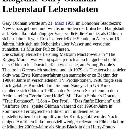
Lebenslauf Lebensdaten
Gary Oldman wurde am
21. März 1958
im Londoner Stadtbezirk
New Cross geboren und wuchs im Süden der britischen Hauptstadt
auf. Sein alkoholabhängiger Vater verließ die Familie, als Oldman
sieben Jahre alt war. Er selbst verließ die Schule im Alter von 16
Jahren, hielt sich mit Nebenjobs über Wasser und versuchte
zunächst, als Musiker Fuß zu Fassen.
Die schauspielerische Leistung Malcolm MacDowells in "The
Raging Moon" war wenig später jedoch ausschlaggebend dafür,
dass Oldman ins Darstellerfach wechselte, am Young People’s
Theatre in Greenwich studierte und ab 1979 als Theaterschauspieler
aktiv war. Erste Kameraerfahrungen sammelte er zu Beginn der
1980er-Jahre in verschiedenen TV-Produktionen. 1986 folgte sein
hoch gelobtes Kinodebüt in "Sid and Nancy". Im US-Kino
etablierte sich Oldman 1990 an der Seite von Sean Penn in dem
Actionstreifen "Vorhof zur Hölle". Mit "Bram Stoker’s Dracula",
"True Romance", "Léon – Der Profi", "Das fünfte Element" und
"Airforce One" spielte Oldman während der 1990er-Jahre in
kommerziell erfolgreichen Filmen mit, in denen seine
darstellerischen Leistung oft von der Kritik gelobt wurde. Nach
einigen Auftritten in kommerziell weniger relevanten Filmen kehrte
er Mitte der 2000er-Jahre als Sirius Black in den Harry-Potter-