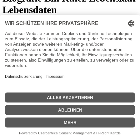
Lebensdaten
Die Bill Rulez Biografie/Movies ist derzeit in Bearbeitung!
Bill Rulez Seiten, Steckbrief, Kurzbio etc.
Bill Rulez Filme
Bill Rulez Biographie
| © 2013–2026 was-war-wann.de. Alle Rechte vorbehalten. |
|
Impressum
| Kurbio deutsch | Kurzbiografie |