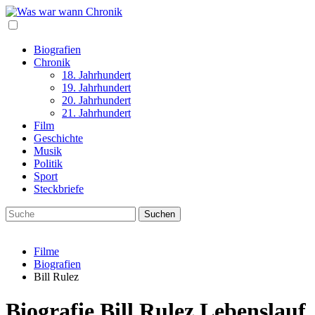
Biografien
Chronik
18. Jahrhundert
19. Jahrhundert
20. Jahrhundert
21. Jahrhundert
Film
Geschichte
Musik
Politik
Sport
Steckbriefe
Filme
Biografien
Bill Rulez
Biografie Bill Rulez Lebenslauf