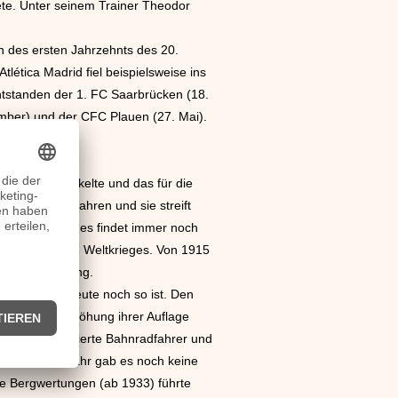
ete. Unter seinem Trainer Theodor
n des ersten Jahrzehnts des 20.
tica Madrid fiel beispielsweise ins
entstanden der 1. FC Saarbrücken (18.
ember) und der CFC Plauen (27. Mai).
 Welt entwickelte und das für die
ute noch gefahren und sie streift
es Rennen und es findet immer noch
en und Zweiten Weltkrieges. Von 1915
ie Unterbrechung.
traditionell heute noch so ist. Den
nnens eine Erhöhung ihrer Auflage
st ein passionierte Bahnradfahrer und
e. Im ersten Jahr gab es noch keine
ie Bergwertungen (ab 1933) führte