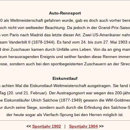
Auto-Rennsport
0 als Weltmeisterschaft gefahren wurde, gab es doch auch vorher bere
och nicht von weltweiter Beachtung. Da jedoch in der Grand-Prix-Saiso
von Paris nach Madrid das letzte dieser Art. Zwei US-Amerikaner nah
am Vanderbilt II (1878-1944). Es fand vom 24. bis zum 27. Mai 1903 
nd drei Zuschauer kamen durch Unfälle ums Leben. Von da an ging ma
zum herausragenden Ereignis und seither fanden diese Rennen immer g
esse, sondern auch bei den sportbegeisterten Zuschauern an der Strec
Eiskunstlauf
 achten Mal die Eiskunstlauf-Weltmeisterschaft ausgetragen. Sie fand 
i Tag (20. und 21. Februar). Der Austragungsort war wegen des 200-jä
e Eiskunstläufer Ulrich Salchow (1877-1949) gewann die WM-Goldmedai
nur durch seine Siege, sondern auch durch die Erfindung des Salchow-
der heute sogar als Vierfach-Sprung bei den Herren möglich ist.
<<
Sportjahr 1902
|
Sportjahr 1904
>>