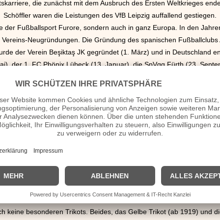
karriere, die zunächst mit dem Ausbruch des Ersten Weltkrieges end
Schöffler waren die Leistungen des VfB Leipzig auffallend gestiegen.
e der Fußballsport Furore, sondern auch in ganz Europa. In den Jahre
ereins-Neugründungen. Die Gründung des spanischen Fußballclubs Atlé
 wurde der Verein Beşiktaş JK gegründet (1. März) und in Deutschland 
 Mai), der 1. FC Phönix Lübeck (13. Januar), die SpVgg Fürth (23. Sept
Die erste Tour de France
 Tour de France ausgetragen, die sich zum berühmtesten Radrennen der
te angesehen wird. Quer durch Frankreich wird die „Große Schleife“ he
usland. Die Streckenführung ist wechselnd. Drei Wochen dauert dies
wurde die Regelmäßigkeit der stattfindenden Rennen während des Erst
die Touren aus und von 1940 bis 1946 bedingte der Zweite Weltkrieg d
er eine Distanz von mehr als 2482 Kilometern und endete in Paris, was 
die Sportzeitung „L’Auto“, die sich von der Veranstaltung dieses Re
enzblatt „La Vélo“ durchzusetzen. Henri Desgrange (1865-1940), selb
 Straßenfahrer, hatte bis zu seinem Tod das Amt des Tour-Direktors inn
 keine besonderen Trikots. Beides, das Gelbe Trikot (ab 1919) und d