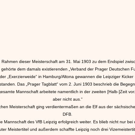
m Rahmen dieser Meisterschaft am 31. Mai 1903 zu dem Endspiel zwi
 gehörte dem damals existierenden „Verband der Prager Deutschen Fu
 der „Exerzierweide“ in Hamburg/Altona gewannen die Leipziger Kicker 
gestanden. Das „Prager Tagblatt“ vom 2. Juni 1903 beschrieb die Begegn
gesamte Mannschaft arbeitete namentlich in der zweiten [Halb-]Zeit vorz
aber nicht aus.“
schen Meisterschaft ging verdientermaßen an die Elf aus der sächsisch
DFB.
ie Mannschaft des VfB Leipzig erfolgreich weiter. Es blieb nicht nur bei
uter Meistertitel und außerdem schaffte Leipzig noch drei Vizemeisterti