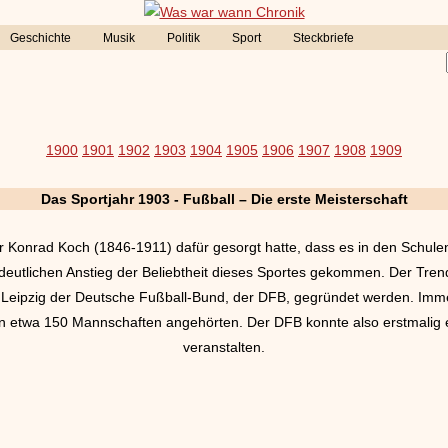
Geschichte
Musik
Politik
Sport
Steckbriefe
1900
1901
1902
1903
1904
1905
1906
1907
1908
1909
Das Sportjahr 1903 -
Fußball – Die erste Meisterschaft
onrad Koch (1846-1911) dafür gesorgt hatte, dass es in den Schulen
 deutlichen Anstieg der Beliebtheit dieses Sportes gekommen. Der Tre
 Leipzig der Deutsche Fußball-Bund, der DFB, gegründet werden. Imm
en etwa 150 Mannschaften angehörten. Der DFB konnte also erstmalig 
veranstalten.