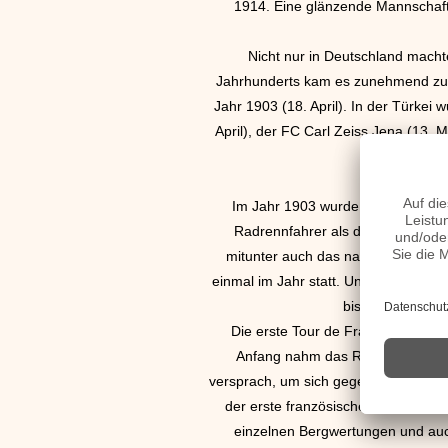
1914. Eine glänzende Mannschafts
Nicht nur in Deutschland macht
Jahrhunderts kam es zunehmend zu V
Jahr 1903 (18. April). In der Türkei
April), der FC Carl Zeiss Jena (13.
Im Jahr 1903 wurde erstmalig die
Radrennfahrer als das bedeutends
mitunter auch das nahe gelegene A
einmal im Jahr statt. Unterbrochen 
bis 1918 fielen 
Die erste Tour de France führte üb
Anfang nahm das Radrennen durch 
versprach, um sich gegen das Konkurr
der erste französische Meister der
einzelnen Bergwertungen und auch