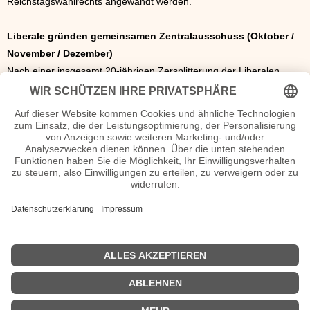
Reichstagswahlrechts angewandt werden.
Liberale gründen gemeinsamen Zentralausschuss (Oktober /
November / Dezember)
Nach einer insgesamt 20-jährigen Zersplitterung der Liberalen,
kommt es am 5. November zur Gründung eines gemeinsamen
Zentralausschusses durch die Freisinnige Volkspartei, Freisinnige
Vereinigung, Deutsche Volkspartei, so wie Vereinen der
Nationalsozialisten. Nach einer Volkszählung im Deutschen Reich,
wird eine Einwohnerzahl von 60.641.278 festgestellt. Demnach ist
die Bevölkerungszahl innerhalb von fünf Jahren um 7,6 %
gewachsen. Der deutsche Reichskanzler, Graf von Bülow, Fordert
im Reichstag am 6. Dezember, die "offene Tür" nach Marokko,
wodurch sich die Marokko-Krise wieder in den Fokus der
deutschen Außenpolitik drängt.
<<
Politjahr 1904
|
Politjahr 1906
>>