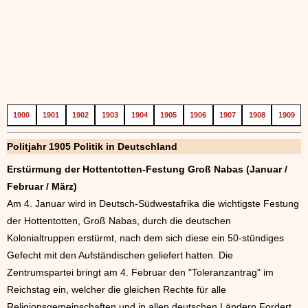
1900
1901
1902
1903
1904
1905
1906
1907
1908
1909
Politjahr 1905 Politik in Deutschland
Erstürmung der Hottentotten-Festung Groß Nabas (Januar /
Februar / März)
Am 4. Januar wird in Deutsch-Südwestafrika die wichtigste Festung
der Hottentotten, Groß Nabas, durch die deutschen
Kolonialtruppen erstürmt, nach dem sich diese ein 50-stündiges
Gefecht mit den Aufständischen geliefert hatten. Die
Zentrumspartei bringt am 4. Februar den "Toleranzantrag" im
Reichstag ein, welcher die gleichen Rechte für alle
Religionsgemeinschaften und in allen deutschen Ländern Fordert.