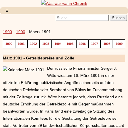
1900
1900
Maerz 1901
1900
1901
1902
1903
1904
1905
1906
1907
1908
1909
März 1901 - Getreidepreise und Zölle
Der russische Finanzminister Sergei J.
Witte wies am 16. März 1901 in einer
offiziellen Erklärung publizistische Angriffe seinerseits auf den
deutschen Reichskanzler Bernhard von Bülow im Zusammenhang
mit der Zollfrage zurück. Witte betonte jedoch, dass Russland eine
deutsche Erhöhung der Getreidezölle mit Gegenmaßnahmen
beantworten wurde. In Paris fand eine zweitägige Sitzung des
Internationalen Komitees für die Gestaltung der Getreidepreise
statt. Vertreter von 29 landwirtschaftlichen Körperschaften aus acht