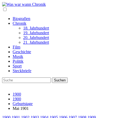
Biografien
Chronik
18. Jahrhundert
19. Jahrhundert
20. Jahrhundert
21. Jahrhundert
Film
Geschichte
Musik
Politik
Sport
Steckbriefe
1900
1900
Geburtstage
Mai 1901
1900
1901
1902
1903
1904
1905
1906
1907
1908
1909