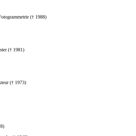
 Fotogrammetrie († 1988)
ter († 1981)
teur († 1973)
78)