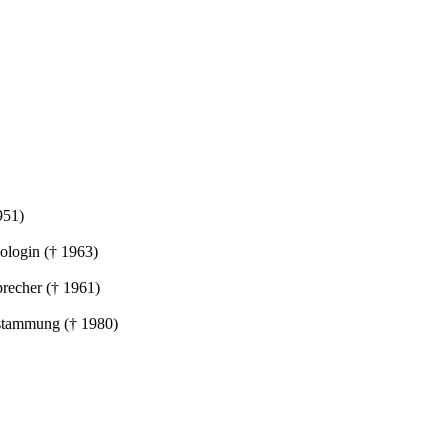
951)
ologin († 1963)
precher († 1961)
stammung († 1980)