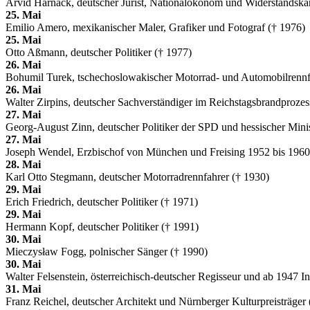
Arvid Harnack, deutscher Jurist, Nationalökonom und Widerstandskä
25. Mai
Emilio Amero, mexikanischer Maler, Grafiker und Fotograf († 1976)
25. Mai
Otto Aßmann, deutscher Politiker († 1977)
26. Mai
Bohumil Turek, tschechoslowakischer Motorrad- und Automobilrennf
26. Mai
Walter Zirpins, deutscher Sachverständiger im Reichstagsbrandproze
27. Mai
Georg-August Zinn, deutscher Politiker der SPD und hessischer Minis
27. Mai
Joseph Wendel, Erzbischof von München und Freising 1952 bis 1960
28. Mai
Karl Otto Stegmann, deutscher Motorradrennfahrer († 1930)
29. Mai
Erich Friedrich, deutscher Politiker († 1971)
29. Mai
Hermann Kopf, deutscher Politiker († 1991)
30. Mai
Mieczysław Fogg, polnischer Sänger († 1990)
30. Mai
Walter Felsenstein, österreichisch-deutscher Regisseur und ab 1947 
31. Mai
Franz Reichel, deutscher Architekt und Nürnberger Kulturpreisträger