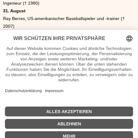
Ingenieur († 1980)
31. August
Ray Berres, US-amerikanischer Baseballspieler und -trainer (†
2007)
31. August
Ramon Magsaysay, philippinischer Politiker und Staatspräsident (†
1957)
| © 2013–2026 was-war-wann.de. Alle Rechte vorbehalten. |