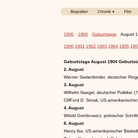
Biografien
Chronik
Film
1900
1900
Geburtstage
August 
1900
1901
1902
1903
1904
1905
190
Geburtstage August 1904 Geburtst
2. August
Werner Seelenbinder, deutscher Ring
3. August
Wilhelm Naegel, deutscher Politiker (
ClifFord D. Simak, US-amerikanischer
4. August
Witold Gombrowicz, polnischer Schrifts
6. August
Henry Iba, US-amerikanischer Basketb