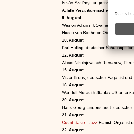
István Szelényi, ungarischer Komponi
Achille Varzi, italienischer Rennfahrer
9. August
Weston Adams, US-amerikanischer Spo
Hasso von Boehmer, Oberstleutnant 
10. August
Karl Helling, deutscher Schachspieler
12. August
Alexei Nikolajewitsch Romanow, Thronf
15. August
Victor Bruns, deutscher Fagottist und
16. August
Wendell Meredith Stanley US-amerika
20. August
Hans-Georg Lindenstaedt, deutscher T
21. August
Count Basie
,
Jazz
-Pianist, Organist
22. August