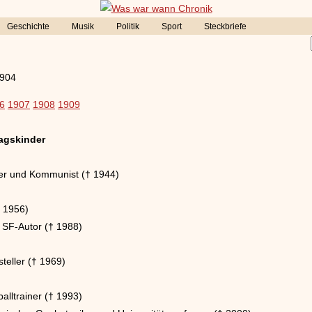
Geschichte
Musik
Politik
Sport
Steckbriefe
1904
6
1907
1908
1909
agskinder
er und Kommunist († 1944)
† 1956)
 SF-Autor († 1988)
teller († 1969)
alltrainer († 1993)