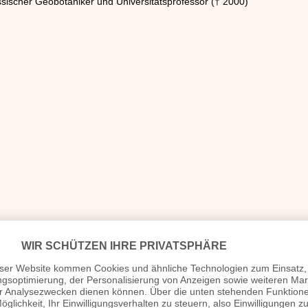
sischer Geobotaniker und Universitätsprofessor († 2000)
6)
gerrechtler († 1971)
kämpferin gegen das NS-Regime († 1960)