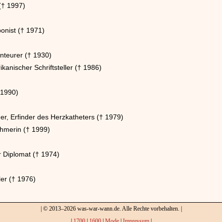
 († 1997)
onist († 1971)
nteurer († 1930)
kanischer Schriftsteller († 1986)
 1990)
r, Erfinder des Herzkatheters († 1979)
ehmerin († 1999)
 Diplomat († 1974)
er († 1976)
| © 2013–2026 was-war-wann.de. Alle Rechte vorbehalten. |
|
1700
|
1600
|
Mode
|
Impressum
|