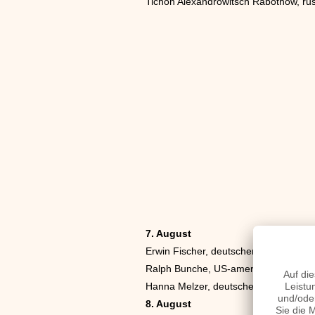
Tichon Alexandrowitsch Rabotnow, rus
7. August
Erwin Fischer, deutscher Jurist († 199
Ralph Bunche, US-amerikanischer Bür
Hanna Melzer, deutsche Widerstands
8. August