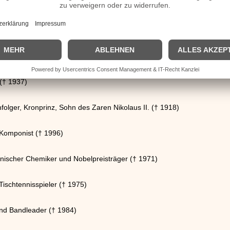
st († 1972)
 († 1948)
rtfunktionär († 1973)
im Generalstab und Widerstandskämpfer († 1945)
 († 1937)
olger, Kronprinz, Sohn des Zaren Nikolaus II. († 1918)
 Komponist († 1996)
nischer Chemiker und Nobelpreisträger († 1971)
ischtennisspieler († 1975)
 und Bandleader († 1984)