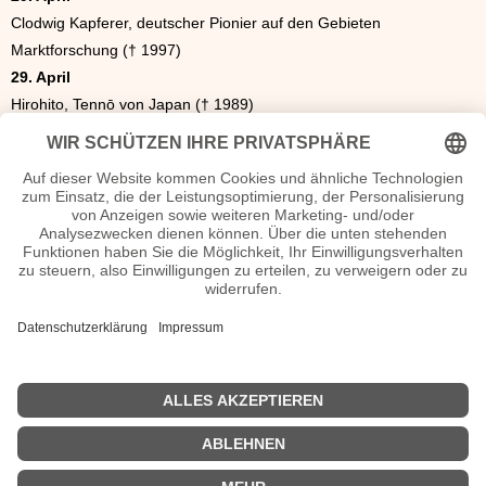
Clodwig Kapferer, deutscher Pionier auf den Gebieten
Marktforschung († 1997)
29. April
Hirohito, Tennō von Japan († 1989)
30. April
Simon Smith Kuznets, US-amerikanischer Ökonom,
Nobelpreisträger († 1985)
30. April
György Orth, ungarischer Fußballspieler und -trainer († 1962)