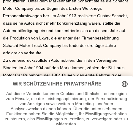
produzieren. Unter dem Markennamen Schacht stellte die Schacht
Motor Company bis zu Beginn des Ersten Weltkriegs
Personenkraftwagen her. Im Jahr 1913 realisierte Gustav Schacht,
dass seine Autos nicht mehr konkurrenzfähig waren, stellte die
Automobilfertigung ein und konzentrierte sich ab diesem Jahr auf
die Produktion von Lkws, die er unter der Firmenbezeichnung
Schacht Motor Truck Company bis Ende der dreißiger Jahre
erfolgreich verkaufte.
Zu den eindrucksvollsten Automobilen, die in den Vereinigten
Staaten im Jahr 1904 auf den Markt kamen, zählen der St. Louis
Motor Car Runabout, der 1904 Queen, das erste Fahrzeug der
Detroiter C. H. Blomstrom Motor Company, der elegante, mit vier
Sitzen ausgestattete 1904 Studebaker Model C der in South Bend,
Indiananapolis ansässigen Studebaker Corporation sowie der 1904
Welch Model 4-0 Closed Coupled Touring, den die Welch Company
aus Pontiac anfertigte. Das Jahr brachte auch eine Vielzahl von
luxuriösen Modellen wie den Buick Touring, den 1904 Waltham
Orient Deluxe Touring, den Serchmont Touring der Fournier-