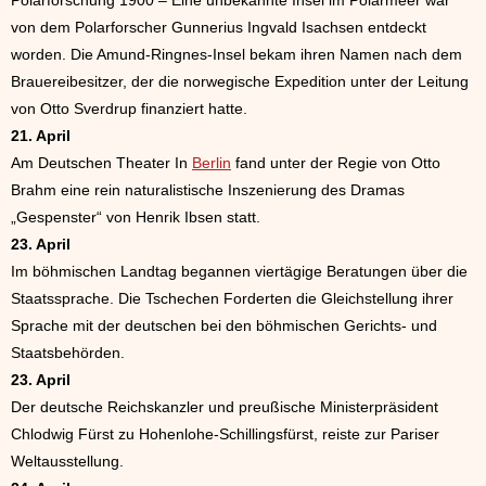
Polarforschung 1900 – Eine unbekannte Insel im Polarmeer war
von dem Polarforscher Gunnerius Ingvald Isachsen entdeckt
worden. Die Amund-Ringnes-Insel bekam ihren Namen nach dem
Brauereibesitzer, der die norwegische Expedition unter der Leitung
von Otto Sverdrup finanziert hatte.
21. April
Am Deutschen Theater In
Berlin
fand unter der Regie von Otto
Brahm eine rein naturalistische Inszenierung des Dramas
„Gespenster“ von Henrik Ibsen statt.
23. April
Im böhmischen Landtag begannen viertägige Beratungen über die
Staatssprache. Die Tschechen Forderten die Gleichstellung ihrer
Sprache mit der deutschen bei den böhmischen Gerichts- und
Staatsbehörden.
23. April
Der deutsche Reichskanzler und preußische Ministerpräsident
Chlodwig Fürst zu Hohenlohe-Schillingsfürst, reiste zur Pariser
Weltausstellung.