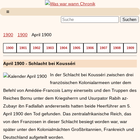
1900
1900
April 1900
1900
1901
1902
1903
1904
1905
1906
1907
1908
1909
April 1900 - Schlacht bei Kousséri
In der Schlacht bei Kousséri zwischen drei
französischen Kolonialarmeen unter dem
Befehl von Amédée-Francois Lamy einerseits und den Truppen des
Reiches Bornu unter dem Kriegsherrn und Usurpator Rabih az-
Zubayr ibn Fadlallah andererseits hatten beide Heerführer am 5.
April 1900 den Tod gefunden. Das zentralafrikanische Reich, das
von den Franzosen in dieser Schlacht besiegt worden war, war
später unter den Kolonialmächten Großbritannien, Frankreich und
Deutschland aufgeteilt worden.